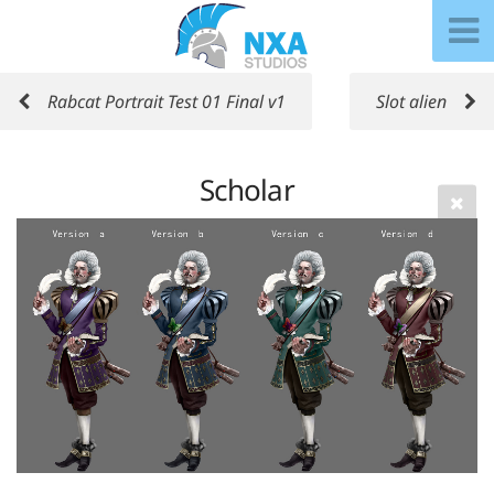
Rabcat Portrait Test 01 Final v1
Slot alien
Scholar