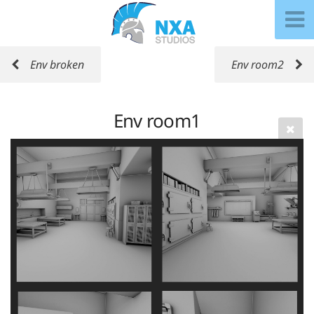
Env broken
Env room2
Env room1