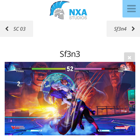
SC 03
Sf3n4
Sf3n3